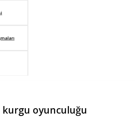
i
şmaları
m kurgu oyunculuğu