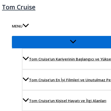
İçeriğe
Tom Cruise
atla
MENU
Menu
düğmesi
Tom Cruise’un Kariyerinin Başlangıcı ve Yüksel
Tom Cruise’un En İyi Filmleri ve Unutulmaz P
Tom Cruise’un Kişisel Hayatı ve İlgi Alanları